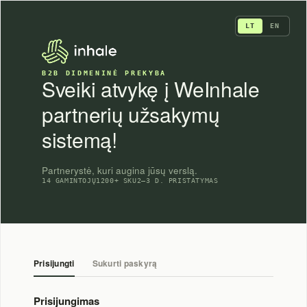
Skip
to
LT
EN
content
B2B DIDMENINĖ PREKYBA
Sveiki atvykę į WeInhale
partnerių užsakymų
sistemą!
Partnerystė, kuri augina jūsų verslą.
14 GAMINTOJŲ
1200+ SKU
2–3 D. PRISTATYMAS
Prisijungti
Sukurti paskyrą
Prisijungimas