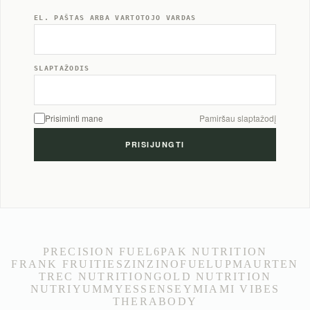
EL. PAŠTAS ARBA VARTOTOJO VARDAS
SLAPTAŽODIS
Prisiminti mane
Pamiršau slaptažodį
PRECISION FUEL
6PAK NUTRITION
FRANK FRUITIES
ZINZINO
FUELUP
MAURTEN
TREC NUTRITION
GOLD NUTRITION
NUTRIYUMMY
ESSENSEY
MIAMI VIBES
THERABODY