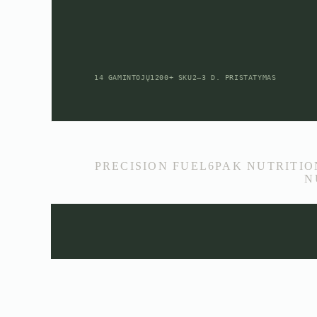
14 GAMINTOJŲ
1200+ SKU
2–3 D. PRISTATYMAS
PRECISION FUEL
6PAK NUTRITIO
N