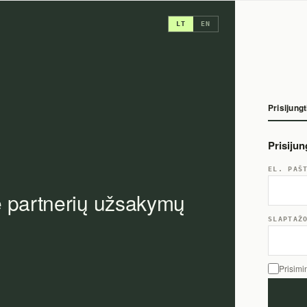
LT
EN
Prisijungt
Prisiju
EL. PAŠ
e partnerių užsakymų
SLAPTAŽ
Prisimi