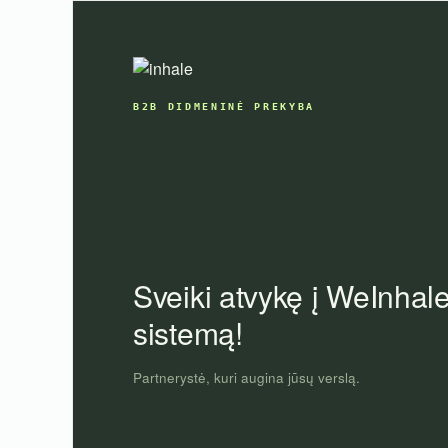
Skip
to
content
B2B DIDMENINĖ PREKYBA
Sveiki atvykę į WeInhal
sistemą!
Partnerystė, kuri augina jūsų verslą.