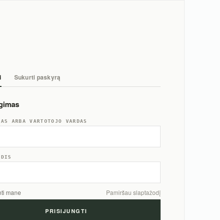
i
Sukurti paskyrą
ngimas
TAS ARBA VARTOTOJO VARDAS
ODIS
nti mane
Pamiršau slaptažodį