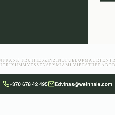
N
FRANK FRUITIES
ZINZINO
FUELUP
MAURTEN
T
UTRIYUMMY
ESSENSEY
MIAMI VIBES
THERABO
+370 678 42 495
Edvinas@weinhale.com