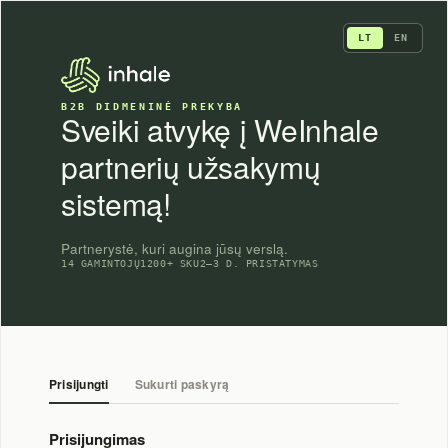
Skip
to
LT
EN
content
B2B DIDMENINĖ PREKYBA
Sveiki atvykę į WeInhale
partnerių užsakymų
sistemą!
Partnerystė, kuri augina jūsų verslą.
14 GAMINTOJŲ
1200+ SKU
2–3 D. PRISTATYMAS
Prisijungti
Sukurti paskyrą
Prisijungimas