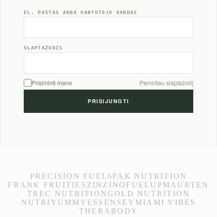
EL. PAŠTAS ARBA VARTOTOJO VARDAS
SLAPTAŽODIS
Prisiminti mane
Pamiršau slaptažodį
PRECISION FUEL
6PAK NUTRITION
FRANK FRUITIES
ZINZINO
FUELUP
MAURTEN
TREC NUTRITION
GOLD NUTRITION
NUTRIYUMMY
ESSENSEY
MIAMI VIBES
THERABODY