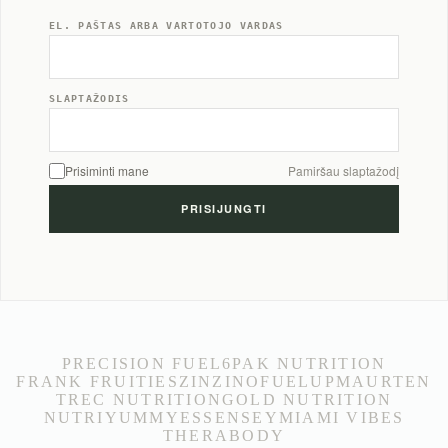
EL. PAŠTAS ARBA VARTOTOJO VARDAS
SLAPTAŽODIS
Prisiminti mane
Pamiršau slaptažodį
PRECISION FUEL
6PAK NUTRITION
FRANK FRUITIES
ZINZINO
FUELUP
MAURTEN
TREC NUTRITION
GOLD NUTRITION
NUTRIYUMMY
ESSENSEY
MIAMI VIBES
THERABODY