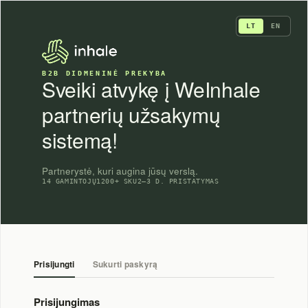
Skip
to
LT
EN
content
B2B DIDMENINĖ PREKYBA
Sveiki atvykę į WeInhale
partnerių užsakymų
sistemą!
Partnerystė, kuri augina jūsų verslą.
14 GAMINTOJŲ
1200+ SKU
2–3 D. PRISTATYMAS
Prisijungti
Sukurti paskyrą
Prisijungimas