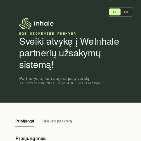
Skip
to
LT
EN
content
B2B DIDMENINĖ PREKYBA
Sveiki atvykę į WeInhale
partnerių užsakymų
sistemą!
Partnerystė, kuri augina jūsų verslą.
14 GAMINTOJŲ
1200+ SKU
2–3 D. PRISTATYMAS
Prisijungti
Sukurti paskyrą
Prisijungimas