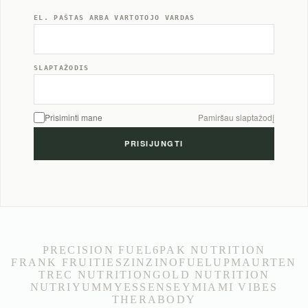
EL. PAŠTAS ARBA VARTOTOJO VARDAS
SLAPTAŽODIS
Prisiminti mane
Pamiršau slaptažodį
PRECISION FUEL
6PAK NUTRITION
FRANK FRUITIES
ZINZINO
FUELUP
MAURTEN
TREC NUTRITION
GOLD NUTRITION
NUTRIYUMMY
ESSENSEY
MIAMI VIBES
THERABODY