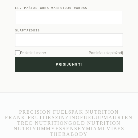
EL. PAŠTAS ARBA VARTOTOJO VARDAS
SLAPTAŽODIS
Prisiminti mane
Pamiršau slaptažodį
PRECISION FUEL
6PAK NUTRITION
FRANK FRUITIES
ZINZINO
FUELUP
MAURTEN
TREC NUTRITION
GOLD NUTRITION
NUTRIYUMMY
ESSENSEY
MIAMI VIBES
THERABODY