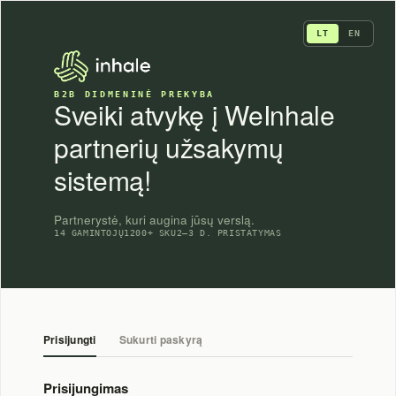
Skip
to
LT
EN
content
B2B DIDMENINĖ PREKYBA
Sveiki atvykę į WeInhale
partnerių užsakymų
sistemą!
Partnerystė, kuri augina jūsų verslą.
14 GAMINTOJŲ
1200+ SKU
2–3 D. PRISTATYMAS
Prisijungti
Sukurti paskyrą
Prisijungimas