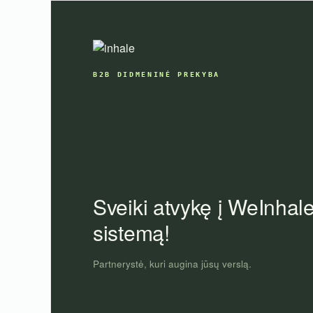
Skip
to
content
B2B DIDMENINĖ PREKYBA
Sveiki atvykę į WeInhal
sistemą!
Partnerystė, kuri augina jūsų verslą.