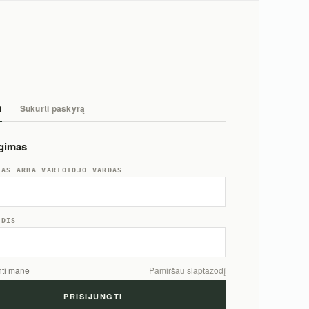
i
Sukurti paskyrą
ngimas
TAS ARBA VARTOTOJO VARDAS
ODIS
nti mane
Pamiršau slaptažodį