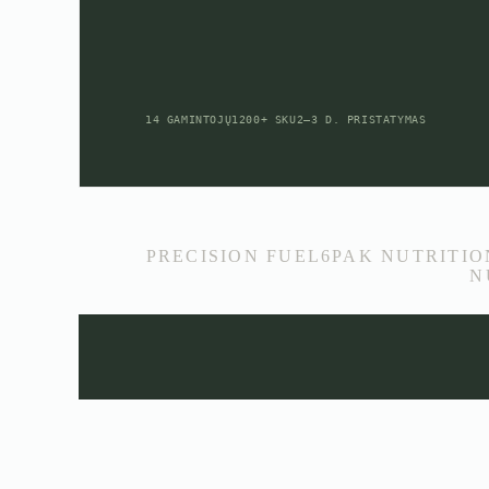
14 GAMINTOJŲ
1200+ SKU
2–3 D. PRISTATYMAS
PRECISION FUEL
6PAK NUTRITIO
N