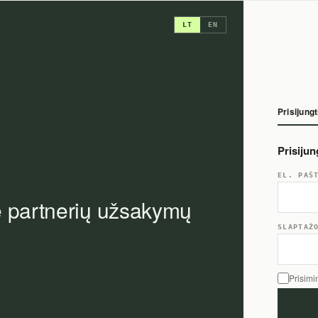
LT
EN
Prisijungt
Prisiju
EL. PAŠ
e partnerių užsakymų
SLAPTAŽ
Prisimi