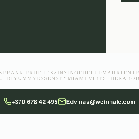
N
FRANK FRUITIES
ZINZINO
FUELUP
MAURTEN
T
UTRIYUMMY
ESSENSEY
MIAMI VIBES
THERABO
+370 678 42 495
Edvinas@weinhale.com