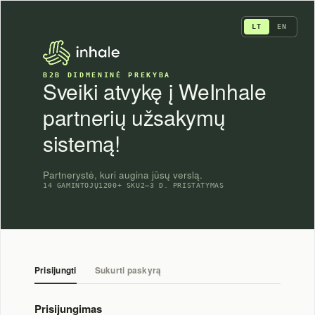
Skip
to
LT
EN
content
B2B DIDMENINĖ PREKYBA
Sveiki atvykę į WeInhale
partnerių užsakymų
sistemą!
Partnerystė, kuri augina jūsų verslą.
14 GAMINTOJŲ
1200+ SKU
2–3 D. PRISTATYMAS
Prisijungti
Sukurti paskyrą
Prisijungimas