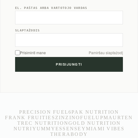
EL. PAŠTAS ARBA VARTOTOJO VARDAS
SLAPTAŽODIS
Prisiminti mane
Pamiršau slaptažodį
PRECISION FUEL
6PAK NUTRITION
FRANK FRUITIES
ZINZINO
FUELUP
MAURTEN
TREC NUTRITION
GOLD NUTRITION
NUTRIYUMMY
ESSENSEY
MIAMI VIBES
THERABODY