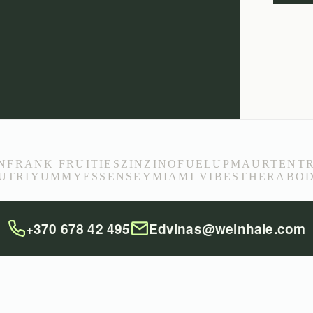
N
FRANK FRUITIES
ZINZINO
FUELUP
MAURTEN
T
UTRIYUMMY
ESSENSEY
MIAMI VIBES
THERABO
+370 678 42 495
Edvinas@weinhale.com