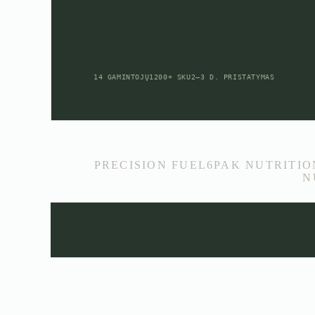
14 GAMINTOJŲ
1200+ SKU
2–3 D. PRISTATYMAS
PRECISION FUEL
6PAK NUTRITIO
N