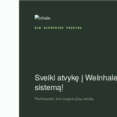
Skip
to
content
B2B DIDMENINĖ PREKYBA
Sveiki atvykę į WeInhal
sistemą!
Partnerystė, kuri augina jūsų verslą.