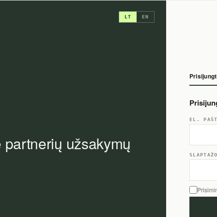
LT
EN
Prisijungt
Prisiju
EL. PAŠ
e partnerių užsakymų
SLAPTAŽ
Prisimi