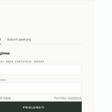
i
Sukurti paskyrą
ngimas
TAS ARBA VARTOTOJO VARDAS
ODIS
nti mane
Pamiršau slaptažodį