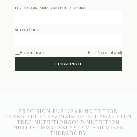
EL. PAŠTAS ARBA VARTOTOJO VARDAS
SLAPTAŽODIS
Prisiminti mane
Pamiršau slaptažodį
PRECISION FUEL
6PAK NUTRITION
FRANK FRUITIES
ZINZINO
FUELUP
MAURTEN
TREC NUTRITION
GOLD NUTRITION
NUTRIYUMMY
ESSENSEY
MIAMI VIBES
THERABODY