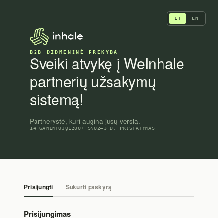
Skip
to
LT
EN
content
B2B DIDMENINĖ PREKYBA
Sveiki atvykę į WeInhale
partnerių užsakymų
sistemą!
Partnerystė, kuri augina jūsų verslą.
14 GAMINTOJŲ
1200+ SKU
2–3 D. PRISTATYMAS
Prisijungti
Sukurti paskyrą
Prisijungimas