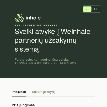
Skip
to
LT
EN
content
B2B DIDMENINĖ PREKYBA
Sveiki atvykę į WeInhale
partnerių užsakymų
sistemą!
Partnerystė, kuri augina jūsų verslą.
14 GAMINTOJŲ
1200+ SKU
2–3 D. PRISTATYMAS
Prisijungti
Sukurti paskyrą
Prisijungimas