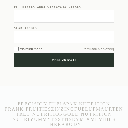
EL. PAŠTAS ARBA VARTOTOJO VARDAS
SLAPTAŽODIS
Prisiminti mane
Pamiršau slaptažodį
PRECISION FUEL
6PAK NUTRITION
FRANK FRUITIES
ZINZINO
FUELUP
MAURTEN
TREC NUTRITION
GOLD NUTRITION
NUTRIYUMMY
ESSENSEY
MIAMI VIBES
THERABODY