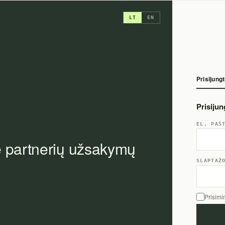
LT
EN
Prisijungt
Prisiju
EL. PAŠ
e partnerių užsakymų
SLAPTAŽ
Prisimi