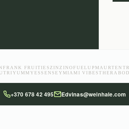
N
FRANK FRUITIES
ZINZINO
FUELUP
MAURTEN
T
UTRIYUMMY
ESSENSEY
MIAMI VIBES
THERABO
+370 678 42 495
Edvinas@weinhale.com