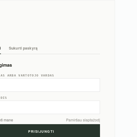
i
Sukurti paskyrą
ngimas
TAS ARBA VARTOTOJO VARDAS
ODIS
nti mane
Pamiršau slaptažodį