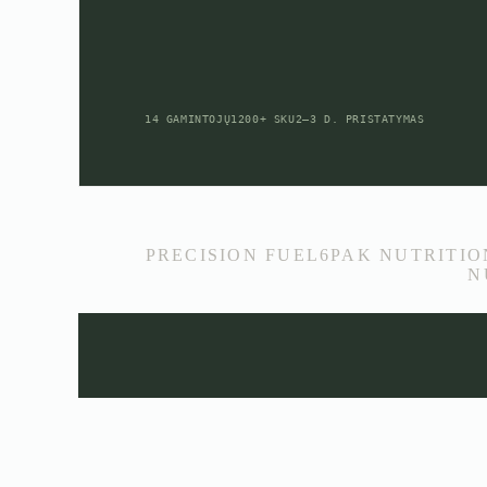
14 GAMINTOJŲ
1200+ SKU
2–3 D. PRISTATYMAS
PRECISION FUEL
6PAK NUTRITIO
N