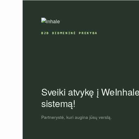
Skip
to
content
B2B DIDMENINĖ PREKYBA
Sveiki atvykę į WeInhal
sistemą!
Partnerystė, kuri augina jūsų verslą.