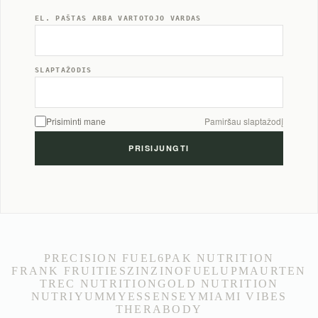
EL. PAŠTAS ARBA VARTOTOJO VARDAS
SLAPTAŽODIS
Prisiminti mane
Pamiršau slaptažodį
PRECISION FUEL
6PAK NUTRITION
FRANK FRUITIES
ZINZINO
FUELUP
MAURTEN
TREC NUTRITION
GOLD NUTRITION
NUTRIYUMMY
ESSENSEY
MIAMI VIBES
THERABODY