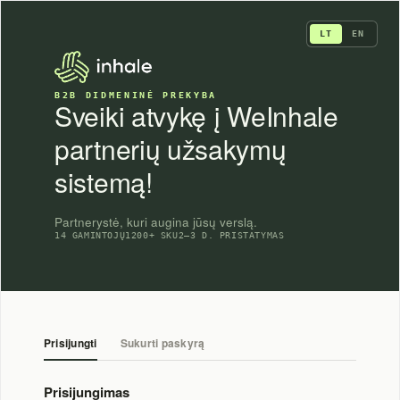
Skip
to
LT
EN
content
B2B DIDMENINĖ PREKYBA
Sveiki atvykę į WeInhale
partnerių užsakymų
sistemą!
Partnerystė, kuri augina jūsų verslą.
14 GAMINTOJŲ
1200+ SKU
2–3 D. PRISTATYMAS
Prisijungti
Sukurti paskyrą
Prisijungimas