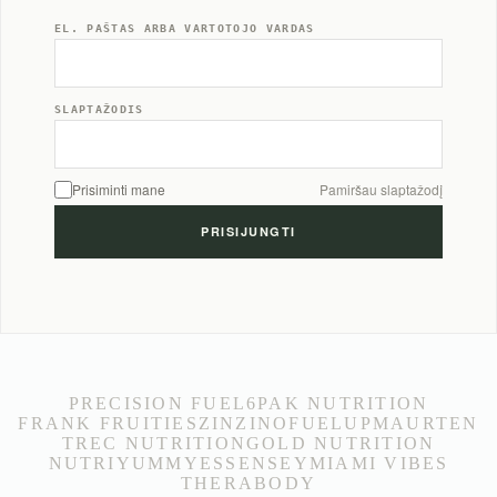
EL. PAŠTAS ARBA VARTOTOJO VARDAS
SLAPTAŽODIS
Prisiminti mane
Pamiršau slaptažodį
PRECISION FUEL
6PAK NUTRITION
FRANK FRUITIES
ZINZINO
FUELUP
MAURTEN
TREC NUTRITION
GOLD NUTRITION
NUTRIYUMMY
ESSENSEY
MIAMI VIBES
THERABODY