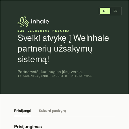
Skip
to
LT
EN
content
B2B DIDMENINĖ PREKYBA
Sveiki atvykę į WeInhale
partnerių užsakymų
sistemą!
Partnerystė, kuri augina jūsų verslą.
14 GAMINTOJŲ
1200+ SKU
2–3 D. PRISTATYMAS
Prisijungti
Sukurti paskyrą
Prisijungimas