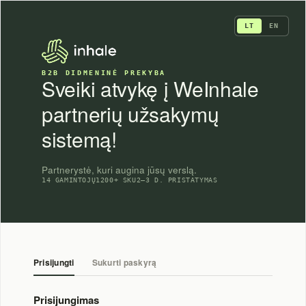
Skip
to
LT
EN
content
B2B DIDMENINĖ PREKYBA
Sveiki atvykę į WeInhale
partnerių užsakymų
sistemą!
Partnerystė, kuri augina jūsų verslą.
14 GAMINTOJŲ
1200+ SKU
2–3 D. PRISTATYMAS
Prisijungti
Sukurti paskyrą
Prisijungimas