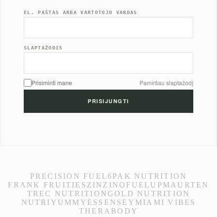
EL. PAŠTAS ARBA VARTOTOJO VARDAS
SLAPTAŽODIS
Prisiminti mane
Pamiršau slaptažodį
PRECISION FUEL
6PAK NUTRITION
FRANK FRUITIES
ZINZINO
FUELUP
MAURTEN
TREC NUTRITION
GOLD NUTRITION
NUTRIYUMMY
ESSENSEY
MIAMI VIBES
THERABODY