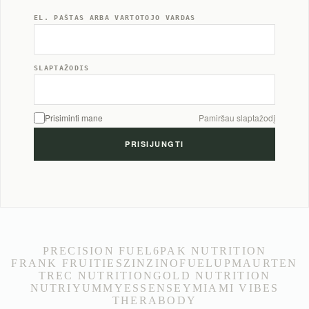
EL. PAŠTAS ARBA VARTOTOJO VARDAS
SLAPTAŽODIS
Prisiminti mane
Pamiršau slaptažodį
PRECISION FUEL
6PAK NUTRITION
FRANK FRUITIES
ZINZINO
FUELUP
MAURTEN
TREC NUTRITION
GOLD NUTRITION
NUTRIYUMMY
ESSENSEY
MIAMI VIBES
THERABODY