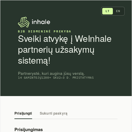
Skip
to
LT
EN
content
B2B DIDMENINĖ PREKYBA
Sveiki atvykę į WeInhale
partnerių užsakymų
sistemą!
Partnerystė, kuri augina jūsų verslą.
14 GAMINTOJŲ
1200+ SKU
2–3 D. PRISTATYMAS
Prisijungti
Sukurti paskyrą
Prisijungimas