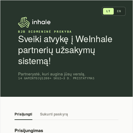
Skip
to
LT
EN
content
B2B DIDMENINĖ PREKYBA
Sveiki atvykę į WeInhale
partnerių užsakymų
sistemą!
Partnerystė, kuri augina jūsų verslą.
14 GAMINTOJŲ
1200+ SKU
2–3 D. PRISTATYMAS
Prisijungti
Sukurti paskyrą
Prisijungimas