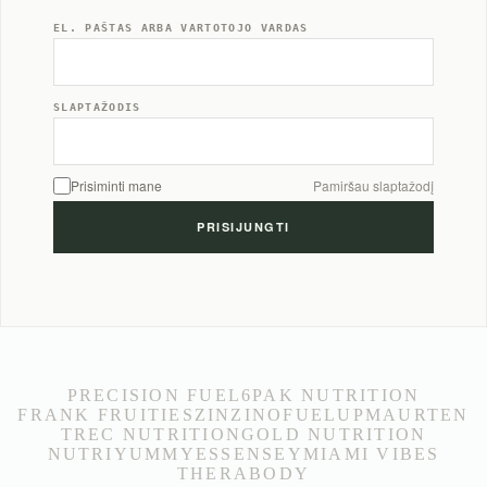
EL. PAŠTAS ARBA VARTOTOJO VARDAS
SLAPTAŽODIS
Prisiminti mane
Pamiršau slaptažodį
PRECISION FUEL
6PAK NUTRITION
FRANK FRUITIES
ZINZINO
FUELUP
MAURTEN
TREC NUTRITION
GOLD NUTRITION
NUTRIYUMMY
ESSENSEY
MIAMI VIBES
THERABODY