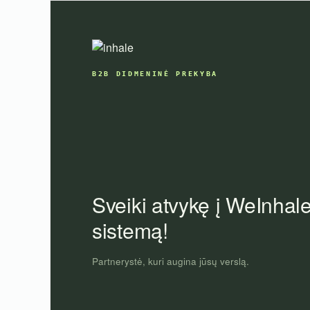
Skip
to
content
B2B DIDMENINĖ PREKYBA
Sveiki atvykę į WeInhal
sistemą!
Partnerystė, kuri augina jūsų verslą.