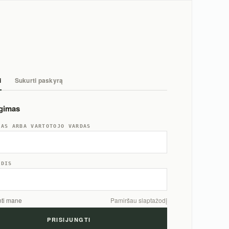
i
Sukurti paskyrą
ngimas
TAS ARBA VARTOTOJO VARDAS
ODIS
nti mane
Pamiršau slaptažodį