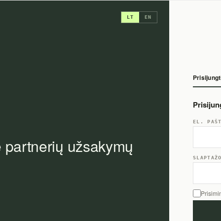
LT
EN
Prisijungt
Prisiju
EL. PAŠ
e partnerių užsakymų
SLAPTAŽ
Prisimi