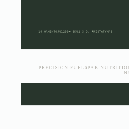
14 GAMINTOJŲ
1200+ SKU
2–3 D. PRISTATYMAS
PRECISION FUEL
6PAK NUTRITIO
N