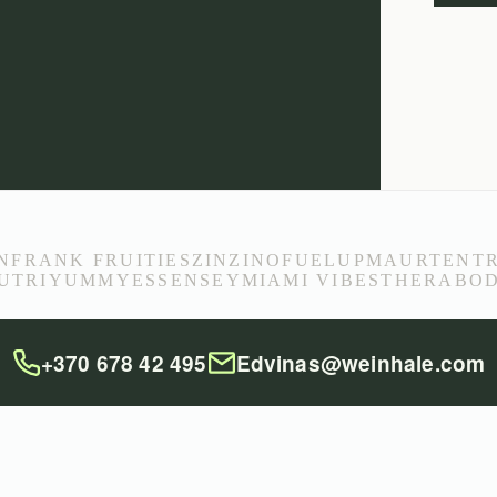
N
FRANK FRUITIES
ZINZINO
FUELUP
MAURTEN
T
UTRIYUMMY
ESSENSEY
MIAMI VIBES
THERABO
+370 678 42 495
Edvinas@weinhale.com