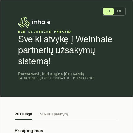
Skip
to
LT
EN
content
B2B DIDMENINĖ PREKYBA
Sveiki atvykę į WeInhale
partnerių užsakymų
sistemą!
Partnerystė, kuri augina jūsų verslą.
14 GAMINTOJŲ
1200+ SKU
2–3 D. PRISTATYMAS
Prisijungti
Sukurti paskyrą
Prisijungimas