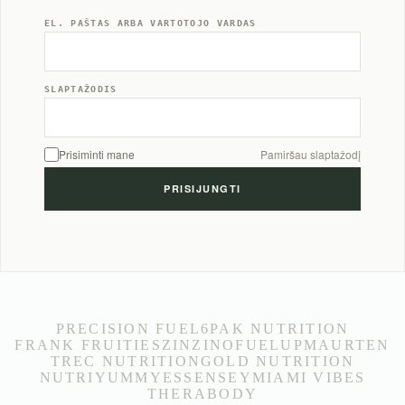
EL. PAŠTAS ARBA VARTOTOJO VARDAS
SLAPTAŽODIS
Prisiminti mane
Pamiršau slaptažodį
PRECISION FUEL
6PAK NUTRITION
FRANK FRUITIES
ZINZINO
FUELUP
MAURTEN
TREC NUTRITION
GOLD NUTRITION
NUTRIYUMMY
ESSENSEY
MIAMI VIBES
THERABODY