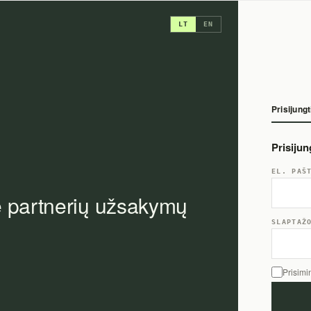
LT
EN
Prisijungt
Prisiju
EL. PAŠ
e partnerių užsakymų
SLAPTAŽ
Prisimi