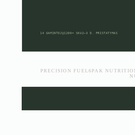
14 GAMINTOJŲ
1200+ SKU
2–3 D. PRISTATYMAS
PRECISION FUEL
6PAK NUTRITIO
N