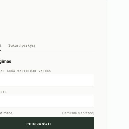
i
Sukurti paskyrą
ngimas
TAS ARBA VARTOTOJO VARDAS
ODIS
nti mane
Pamiršau slaptažodį