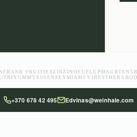
N
FRANK FRUITIES
ZINZINO
FUELUP
MAURTEN
T
UTRIYUMMY
ESSENSEY
MIAMI VIBES
THERABO
+370 678 42 495
Edvinas@weinhale.com