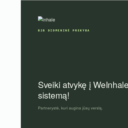
Skip
to
content
B2B DIDMENINĖ PREKYBA
Sveiki atvykę į WeInhal
sistemą!
Partnerystė, kuri augina jūsų verslą.