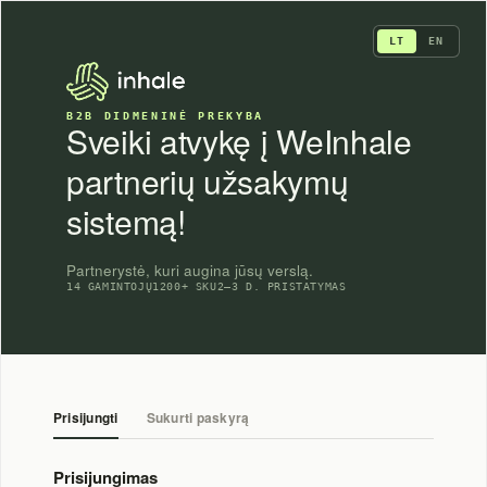
Skip
to
LT
EN
content
B2B DIDMENINĖ PREKYBA
Sveiki atvykę į WeInhale
partnerių užsakymų
sistemą!
Partnerystė, kuri augina jūsų verslą.
14 GAMINTOJŲ
1200+ SKU
2–3 D. PRISTATYMAS
Prisijungti
Sukurti paskyrą
Prisijungimas