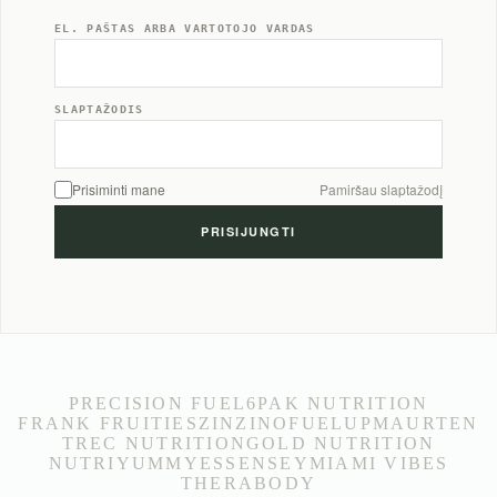
EL. PAŠTAS ARBA VARTOTOJO VARDAS
SLAPTAŽODIS
Prisiminti mane
Pamiršau slaptažodį
PRECISION FUEL
6PAK NUTRITION
FRANK FRUITIES
ZINZINO
FUELUP
MAURTEN
TREC NUTRITION
GOLD NUTRITION
NUTRIYUMMY
ESSENSEY
MIAMI VIBES
THERABODY