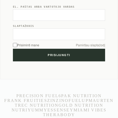
EL. PAŠTAS ARBA VARTOTOJO VARDAS
SLAPTAŽODIS
Prisiminti mane
Pamiršau slaptažodį
PRECISION FUEL
6PAK NUTRITION
FRANK FRUITIES
ZINZINO
FUELUP
MAURTEN
TREC NUTRITION
GOLD NUTRITION
NUTRIYUMMY
ESSENSEY
MIAMI VIBES
THERABODY