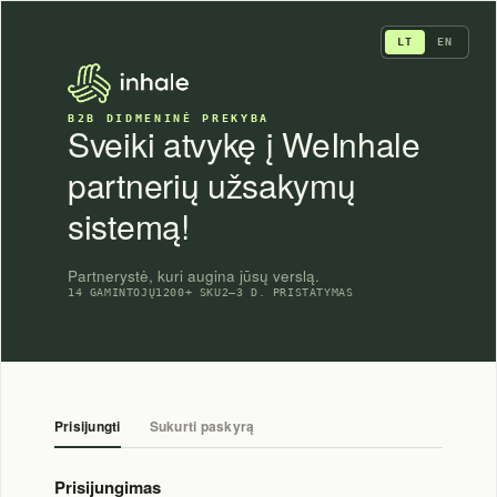
Skip
to
LT
EN
content
B2B DIDMENINĖ PREKYBA
Sveiki atvykę į WeInhale
partnerių užsakymų
sistemą!
Partnerystė, kuri augina jūsų verslą.
14 GAMINTOJŲ
1200+ SKU
2–3 D. PRISTATYMAS
Prisijungti
Sukurti paskyrą
Prisijungimas