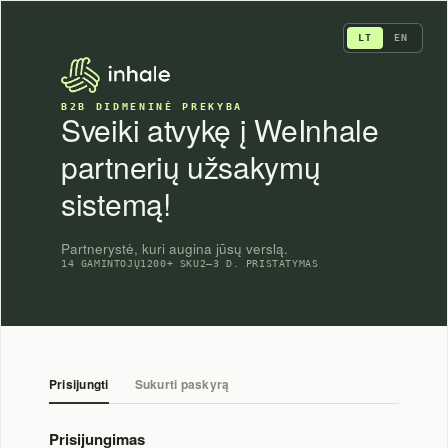
Skip
to
LT
EN
content
B2B DIDMENINĖ PREKYBA
Sveiki atvykę į WeInhale
partnerių užsakymų
sistemą!
Partnerystė, kuri augina jūsų verslą.
14 GAMINTOJŲ
1200+ SKU
2–3 D. PRISTATYMAS
Prisijungti
Sukurti paskyrą
Prisijungimas