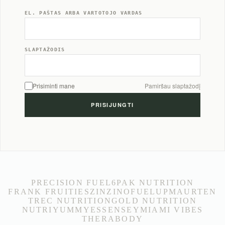
EL. PAŠTAS ARBA VARTOTOJO VARDAS
SLAPTAŽODIS
Prisiminti mane
Pamiršau slaptažodį
PRECISION FUEL
6PAK NUTRITION
FRANK FRUITIES
ZINZINO
FUELUP
MAURTEN
TREC NUTRITION
GOLD NUTRITION
NUTRIYUMMY
ESSENSEY
MIAMI VIBES
THERABODY