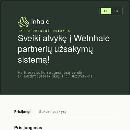
Skip
to
LT
EN
content
B2B DIDMENINĖ PREKYBA
Sveiki atvykę į WeInhale
partnerių užsakymų
sistemą!
Partnerystė, kuri augina jūsų verslą.
14 GAMINTOJŲ
1200+ SKU
2–3 D. PRISTATYMAS
Prisijungti
Sukurti paskyrą
Prisijungimas