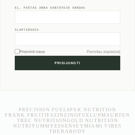
EL. PAŠTAS ARBA VARTOTOJO VARDAS
SLAPTAŽODIS
Prisiminti mane
Pamiršau slaptažodį
PRECISION FUEL
6PAK NUTRITION
FRANK FRUITIES
ZINZINO
FUELUP
MAURTEN
TREC NUTRITION
GOLD NUTRITION
NUTRIYUMMY
ESSENSEY
MIAMI VIBES
THERABODY