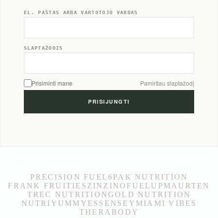
EL. PAŠTAS ARBA VARTOTOJO VARDAS
SLAPTAŽODIS
Prisiminti mane
Pamiršau slaptažodį
PRECISION FUEL
6PAK NUTRITION
FRANK FRUITIES
ZINZINO
FUELUP
MAURTEN
TREC NUTRITION
GOLD NUTRITION
NUTRIYUMMY
ESSENSEY
MIAMI VIBES
THERABODY