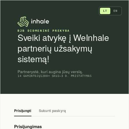
Skip
to
LT
EN
content
B2B DIDMENINĖ PREKYBA
Sveiki atvykę į WeInhale
partnerių užsakymų
sistemą!
Partnerystė, kuri augina jūsų verslą.
14 GAMINTOJŲ
1200+ SKU
2–3 D. PRISTATYMAS
Prisijungti
Sukurti paskyrą
Prisijungimas